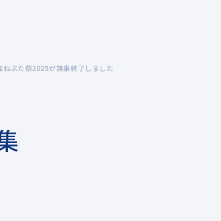
企業情報
事業紹介
開発実績
地域のみなさ
森ねぶた祭2025が無事終了しました
​
メッセージ
陸上風力発電
会
洋
グループ企業