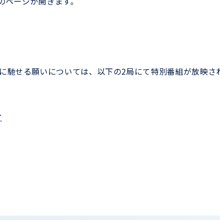
のページが開きます。
に馳せる願いについては、以下の
2
局にて特別番組が放映さ
〜