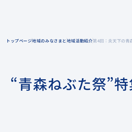
トップページ
地域のみなさまと
地域活動紹介
第4回：炎天下の青
企業情報
事業紹介
“青森ねぶた祭”特集
企業理念
風力発電を知る
拠点一覧
電力小売