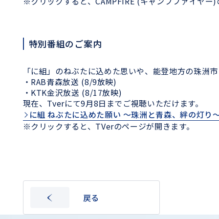
※クリックすると、
CAMPFIRE (
キャンプファイヤー
)
特別番組のご案内
「に組」のねぶたに込めた思いや、能登地方の珠洲市
・
RAB
青森放送
(8/9
放映
)
・
KTK
金沢放送
(8/17
放映
)
現在、
Tver
にて
9
月
8
日までご視聴いただけます。
に組 ねぶたに込めた願い 〜珠洲と青森、絆の灯り
※クリックすると、TVerのページが開きます。
戻る