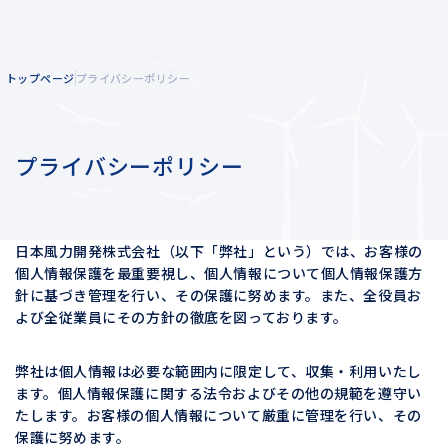
トップページ
プライバシーポリシー
企業情報
企業理念
プライバシーポリシー
事業紹介
メッセージ
風力発電を知る
会社概要
日本風力開発株式会社（以下「弊社」という）では、お客様の
陸上風力発電
個人情報保護を最重要視し、
個人情報について個人情報保護方
拠点一覧
針に基づき管理を行い、その保護に努めます。
また、全役員お
洋上風力発電
よび全従業員にその方針の徹底を図っております。
グループ企業
電力小売
弊社は
個人情報は必要な範囲内に限定して、収集・利用いたし
ます。
個人情報保護に関する法令およびその他の規範を遵守い
たします。
お客様の個人情報について厳重に管理を行い、その
保護に努めます。