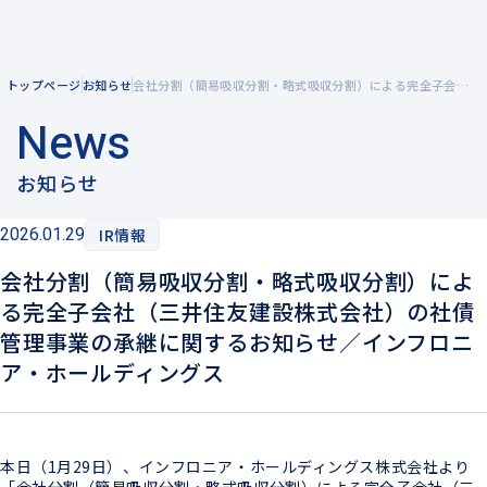
トップページ
お知らせ
会社分割（簡易吸収分割・略式吸収分割）による完全子会社（三井住友建設株式会社）の社債管理事業の承継に関するお知らせ／インフロニア・ホールディングス
企業情報
News
企業理念
事業紹介
お知らせ
メッセージ
2026.01.29
IR情報
風力発電を知る
会社概要
会社分割（簡易吸収分割・略式吸収分割）によ
陸上風力発電
拠点一覧
る完全子会社（三井住友建設株式会社）の社債
洋上風力発電
管理事業の承継に関するお知らせ／インフロニ
グループ企業
ア・ホールディングス
電力小売
本日（1月29日）、インフロニア・ホールディングス株式会社より
「会社分割（簡易吸収分割・略式吸収分割）による完全子会社（三