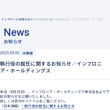
トップページ
お知らせ
執行役の就任に関するお知らせ／インフロニア・ホールディングス
企業情報
News
企業理念
事業紹介
お知らせ
メッセージ
2025.09.30
IR情報
風力発電を知る
会社概要
執行役の就任に関するお知らせ／インフロニ
陸上風力発電
拠点一覧
ア・ホールディングス
洋上風力発電
グループ企業
電力小売
本日（9月30日）、インフロニア・ホールディングス株式会社より下
記お知らせを公開いたしました。
詳しくは添付のファイルをご覧ください。
（日本語版）
執行役の就任に関するお知らせ