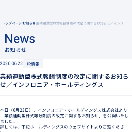
トップページ
お知らせ
業績連動型株式報酬制度の改定に関するお知らせ／インフロニア・ホールディングス
企業情報
News
企業理念
事業紹介
お知らせ
メッセージ
2026.06.23
IR情報
風力発電を知る
会社概要
業績連動型株式報酬制度の改定に関するお知ら
陸上風力発電
拠点一覧
せ／インフロニア・ホールディングス
洋上風力発電
グループ企業
電力小売
本日（6月23日）、インフロニア・ホールディングス株式会社より
「業績連動型株式報酬制度の改定に関するお知らせ」を公開いたし
ました。
詳しくは、下記ホールディングスのウェブサイトよりご覧くださ