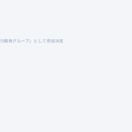
企業情報
事業紹介
開発実績
地域のみなさ
本風力開発グループ』として参加決定
メッセージ
陸上風力発電
会
洋
グループ企業