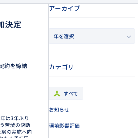
アーカイブ
加決定
契約を締結
カテゴリ
すべて
お知らせ
2年は3年ぶり
う苦渋の決断
環境影響評価
た祭の実施へ向