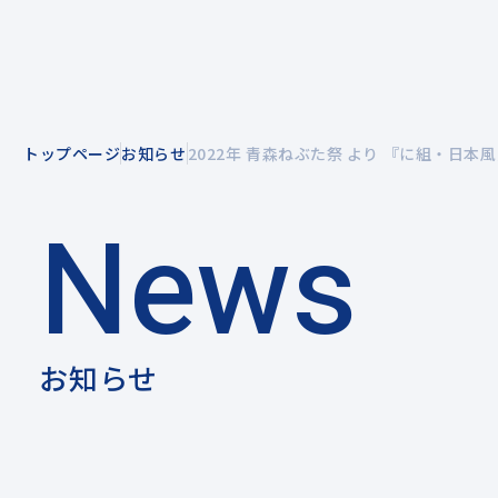
トップページ
お知らせ
2022年 青森ねぶた祭 より 『に組・日
企業情報
事業紹介
News
企業理念
風力発電を知る
お知らせ
拠点一覧
電力小売