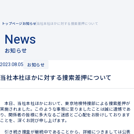
トップページ
お知らせ
当社本社ほかに対する捜索差押について
企業情報
News
企業理念
事業紹介
お知らせ
メッセージ
2023.08.05
お知らせ
風力発電を知る
会社概要
当社本社ほかに対する捜索差押について
陸上風力発電
拠点一覧
洋上風力発電
グループ企業
電力小売
本日、当社本社ほかにおいて、東京地検特捜部による捜索差押が
実施されました。このような事態に至りましたことは誠に遺憾であ
り、関係者の皆様に多大なるご迷惑とご心配をお掛けしております
ことを、深くお詫び申し上げます。
引き続き捜査が継続中であることから、詳細につきましては公表